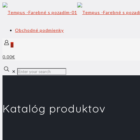
Obchodné podmienky
0
0.00€
✕
Katalóg produktov