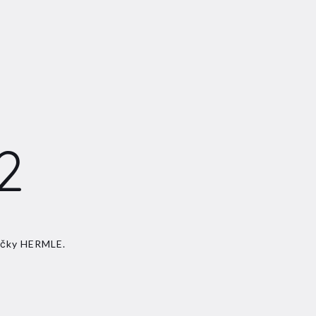
2
načky HERMLE.