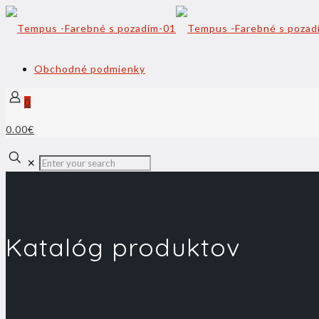
Obchodné podmienky
0
0.00€
✕
Katalóg produktov