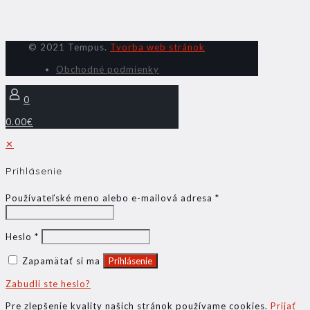
© 2021 Tempus.
Tvorba web stránok
Obchodné podmienky
0
0.00€
✕
Prihlásenie
Používateľské meno alebo e-mailová adresa
*
Heslo
*
Zapamätať si ma
Prihlásenie
Zabudli ste heslo?
Pre zlepšenie kvality našich stránok používame cookies.
Prijať